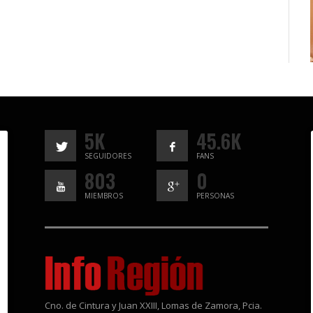
5K
45.6K
SEGUIDORES
FANS
803
0
MIEMBROS
PERSONAS
Cno. de Cintura y Juan XXIII, Lomas de Zamora, Pcia.