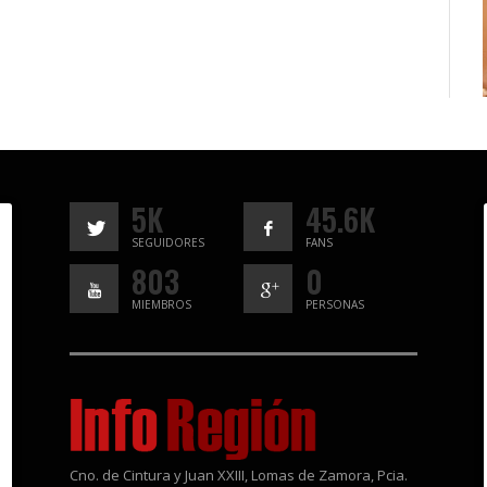
5K
45.6K
SEGUIDORES
FANS
803
0
MIEMBROS
PERSONAS
Cno. de Cintura y Juan XXIII, Lomas de Zamora, Pcia.