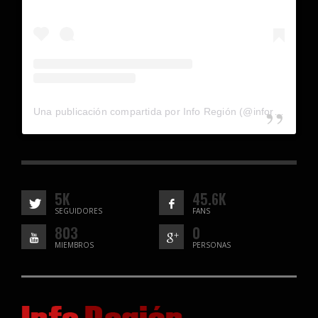
Una publicación compartida por Info Región (@inforegion_redes)
5K
45.6K
SEGUIDORES
FANS
803
0
MIEMBROS
PERSONAS