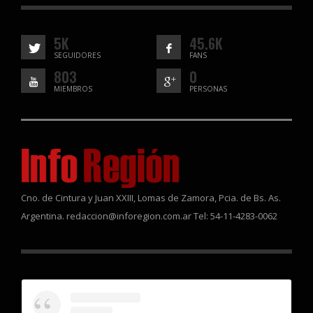
5K
45.6K
SEGUIDORES
FANS
803
0
MIEMBROS
PERSONAS
Cno. de Cintura y Juan XXIII, Lomas de Zamora, Pcia. de Bs. As.
Argentina. redaccion@inforegion.com.ar Tel: 54-11-4283-0062