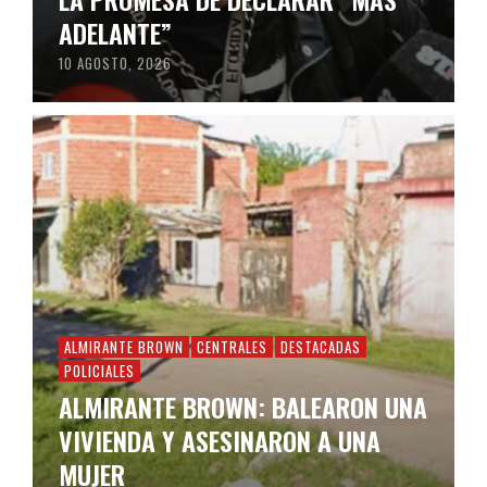
ADELANTE”
10 AGOSTO, 2026
ALMIRANTE BROWN
CENTRALES
DESTACADAS
POLICIALES
ALMIRANTE BROWN: BALEARON UNA
VIVIENDA Y ASESINARON A UNA
MUJER