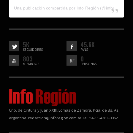
Una publicación compartida por Info Región (@inforegion_redes)
5K
45.6K
SEGUIDORES
FANS
803
0
MIEMBROS
PERSONAS
Cno. de Cintura y Juan XXIII, Lomas de Zamora, Pcia. de Bs. As.
Argentina. redaccion@inforegion.com.ar Tel: 54-11-4283-0062