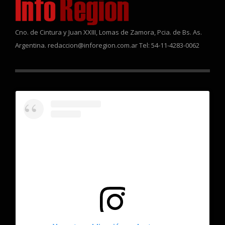
Cno. de Cintura y Juan XXIII, Lomas de Zamora, Pcia. de Bs. As.
Argentina. redaccion@inforegion.com.ar Tel: 54-11-4283-0062