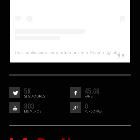
Una publicación compartida por Info Región (@inforegion_redes)
5K
45.6K
SEGUIDORES
FANS
803
0
MIEMBROS
PERSONAS