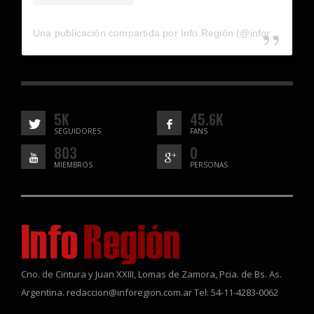
Una publicación compartida por Info Región (@inforegion_redes)
5K
45.6K
SEGUIDORES
FANS
803
0
MIEMBROS
PERSONAS
Cno. de Cintura y Juan XXIII, Lomas de Zamora, Pcia. de Bs. As.
Argentina. redaccion@inforegion.com.ar Tel: 54-11-4283-0062