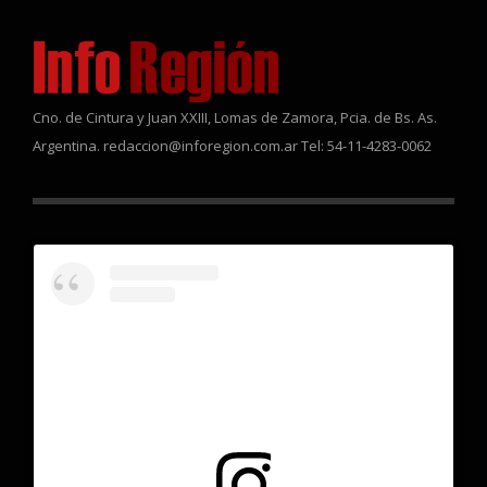
Cno. de Cintura y Juan XXIII, Lomas de Zamora, Pcia. de Bs. As.
Argentina. redaccion@inforegion.com.ar Tel: 54-11-4283-0062