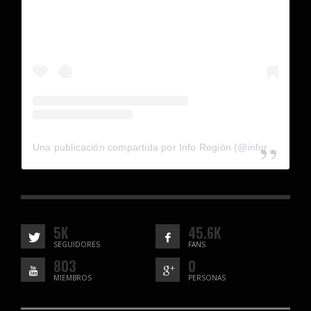
Una publicación compartida por Info Región (@inforegion_redes)
5K
45.6K
SEGUIDORES
FANS
803
0
MIEMBROS
PERSONAS