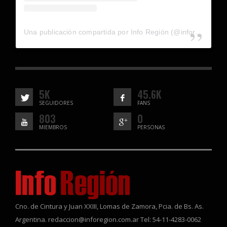
Una publicación compartida por Info Región (@inforegion_redes)
5K
45.6K
SEGUIDORES
FANS
803
0
MIEMBROS
PERSONAS
Cno. de Cintura y Juan XXIII, Lomas de Zamora, Pcia. de Bs. As.
Argentina. redaccion@inforegion.com.ar Tel: 54-11-4283-0062