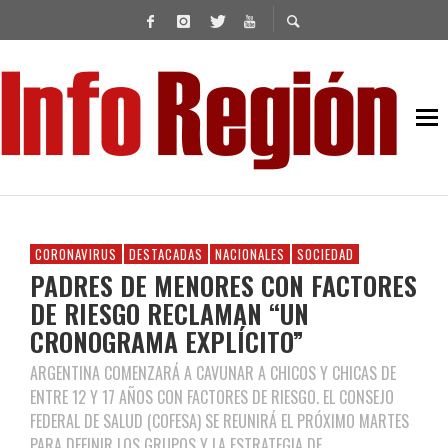
CORONAVIRUS
DESTACADAS
NACIONALES
SOCIEDAD
PADRES DE MENORES CON FACTORES
DE RIESGO RECLAMAN “UN
CRONOGRAMA EXPLÍCITO”
ARGENTINA COMENZARÁ A CAVUNAR A CHICOS Y CHICAS DE
ENTRE 12 Y 17 AÑOS CON FACTORES DE RIESGO. EL CONSEJO
FEDERAL DE SALUD (COFESA) SE REUNIRÁ EL PRÓXIMO MARTES
PARA DEFINIR LOS GRUPOS Y LA ESTRATEGIA DE