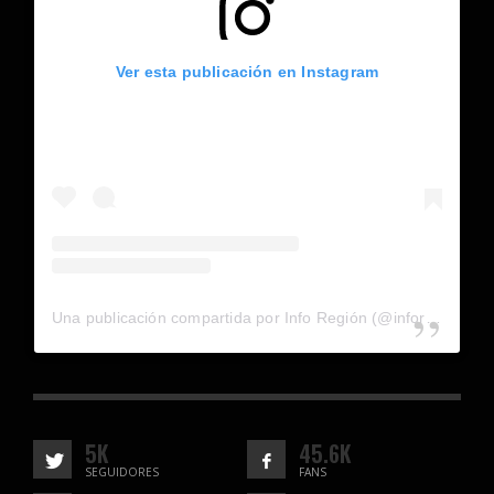
Ver esta publicación en Instagram
Una publicación compartida por Info Región (@inforegion_redes)
5K
45.6K
SEGUIDORES
FANS