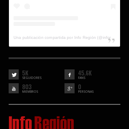
Una publicación compartida por Info Región (@inforegion_redes)
5K
45.6K
SEGUIDORES
FANS
803
0
MIEMBROS
PERSONAS