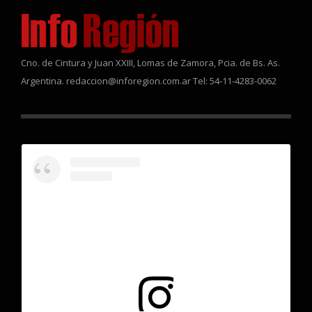
Cno. de Cintura y Juan XXIII, Lomas de Zamora, Pcia. de Bs. As.
Argentina. redaccion@inforegion.com.ar Tel: 54-11-4283-0062