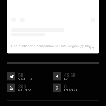
Una publicación compartida por Info Región (@inforegion_redes)
5K
45.6K
SEGUIDORES
FANS
803
0
MIEMBROS
PERSONAS