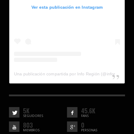
Ver esta publicación en Instagram
Una publicación compartida por Info Región (@inforegion_redes)
5K
45.6K
SEGUIDORES
FANS
803
0
MIEMBROS
PERSONAS