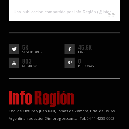
Una publicación compartida por Info Región (@inforegion_redes)
5K
45.6K
SEGUIDORES
FANS
803
0
MIEMBROS
PERSONAS
Cno. de Cintura y Juan XXIII, Lomas de Zamora, Pcia. de Bs. As.
Argentina. redaccion@inforegion.com.ar Tel: 54-11-4283-0062