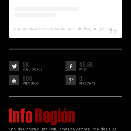
Una publicación compartida por Info Región (@inforegion_redes)
5K
45.6K
SEGUIDORES
FANS
803
0
MIEMBROS
PERSONAS
Cno. de Cintura y Juan XXIII, Lomas de Zamora, Pcia. de Bs. As.