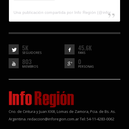
Una publicación compartida por Info Región (@inforegion_redes)
5K
45.6K
SEGUIDORES
FANS
803
0
MIEMBROS
PERSONAS
Cno. de Cintura y Juan XXIII, Lomas de Zamora, Pcia. de Bs. As.
Argentina. redaccion@inforegion.com.ar Tel: 54-11-4283-0062