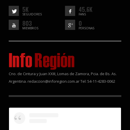
5K
45.6K
SEGUIDORES
FANS
803
0
MIEMBROS
PERSONAS
Cno. de Cintura y Juan XXIII, Lomas de Zamora, Pcia. de Bs. As.
Argentina. redaccion@inforegion.com.ar Tel: 54-11-4283-0062