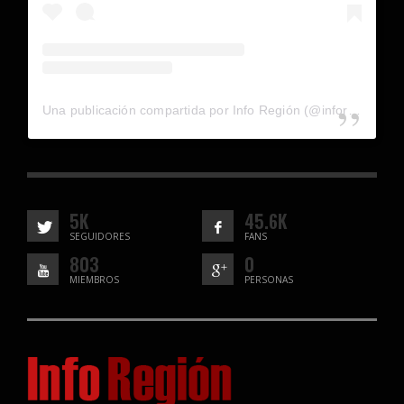
Una publicación compartida por Info Región (@inforegion_redes)
5K
45.6K
SEGUIDORES
FANS
803
0
MIEMBROS
PERSONAS