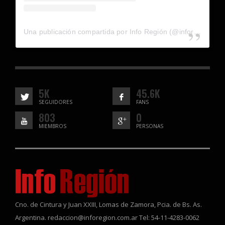
Una publicación compartida por Info Región (@inforegion_redes)
5K
45.6K
SEGUIDORES
FANS
803
0
MIEMBROS
PERSONAS
Cno. de Cintura y Juan XXIII, Lomas de Zamora, Pcia. de Bs. As.
Argentina. redaccion@inforegion.com.ar Tel: 54-11-4283-0062