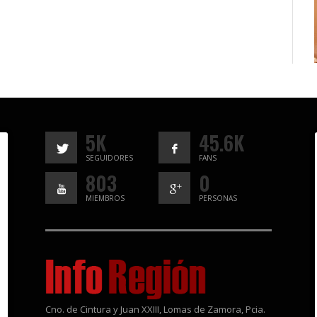
5K
45.6K
SEGUIDORES
FANS
803
0
MIEMBROS
PERSONAS
Cno. de Cintura y Juan XXIII, Lomas de Zamora, Pcia.