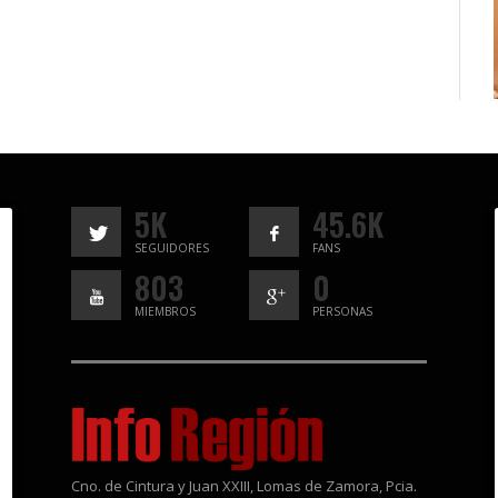
5K
45.6K
SEGUIDORES
FANS
803
0
MIEMBROS
PERSONAS
Cno. de Cintura y Juan XXIII, Lomas de Zamora, Pcia.