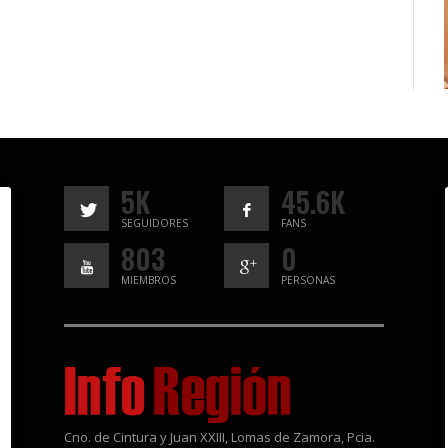
5K
45.6K
SEGUIDORES
FANS
803
0
MIEMBROS
PERSONAS
Cno. de Cintura y Juan XXIII, Lomas de Zamora, Pcia.