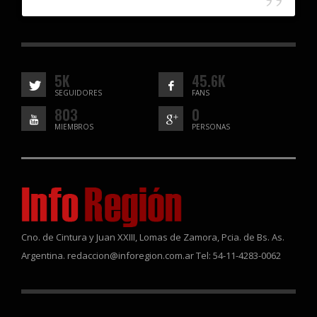
5K
45.6K
SEGUIDORES
FANS
803
0
MIEMBROS
PERSONAS
Cno. de Cintura y Juan XXIII, Lomas de Zamora, Pcia. de Bs. As.
Argentina. redaccion@inforegion.com.ar Tel: 54-11-4283-0062