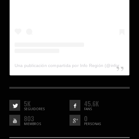
Una publicación compartida por Info Región (@inforegion_redes)
5K
45.6K
SEGUIDORES
FANS
803
0
MIEMBROS
PERSONAS