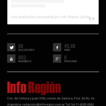
Una publicación compartida por Info Región (@inforegion_redes)
5K
45.6K
SEGUIDORES
FANS
803
0
MIEMBROS
PERSONAS
Cno. de Cintura y Juan XXIII, Lomas de Zamora, Pcia. de Bs. As.
Argentina. redaccion@inforegion.com.ar Tel: 54-11-4283-0062