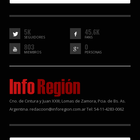
5K
45.6K
SEGUIDORES
FANS
803
0
MIEMBROS
PERSONAS
Cno. de Cintura y Juan XXIII, Lomas de Zamora, Pcia. de Bs. As.
Argentina. redaccion@inforegion.com.ar Tel: 54-11-4283-0062