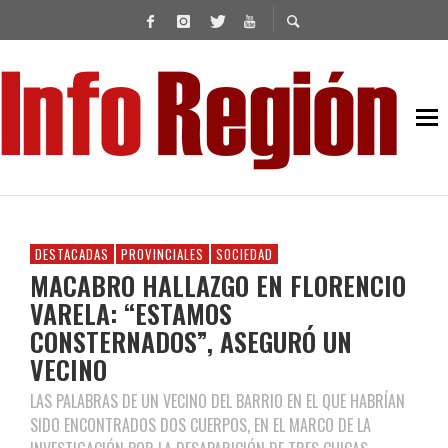
DESTACADAS
PROVINCIALES
SOCIEDAD
MACABRO HALLAZGO EN FLORENCIO
VARELA: “ESTAMOS
CONSTERNADOS”, ASEGURÓ UN
VECINO
LAS PALABRAS DE UN VECINO DEL BARRIO EN EL QUE HABRÍAN
SIDO ENCONTRADOS DOS CUERPOS, EN EL MARCO DE LA