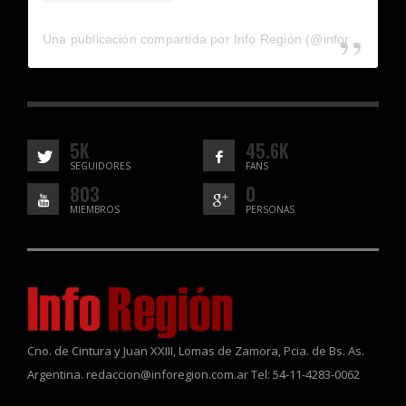
Una publicación compartida por Info Región (@inforegion_redes)
5K
45.6K
SEGUIDORES
FANS
803
0
MIEMBROS
PERSONAS
Cno. de Cintura y Juan XXIII, Lomas de Zamora, Pcia. de Bs. As.
Argentina. redaccion@inforegion.com.ar Tel: 54-11-4283-0062