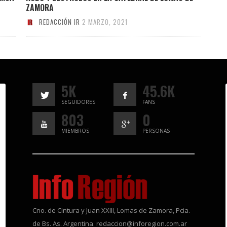
ZAMORA
REDACCIÓN IR
2 MARZO, 2021
5K
45.6K
SEGUIDORES
FANS
803
0
MIEMBROS
PERSONAS
Cno. de Cintura y Juan XXIII, Lomas de Zamora, Pcia.
de Bs. As. Argentina. redaccion@inforegion.com.ar