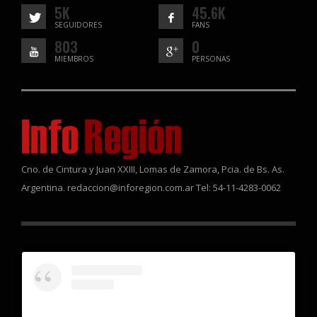
5K
45.6K
SEGUIDORES
FANS
803
0
MIEMBROS
PERSONAS
Cno. de Cintura y Juan XXIII, Lomas de Zamora, Pcia. de Bs. As.
Argentina. redaccion@inforegion.com.ar Tel: 54-11-4283-0062