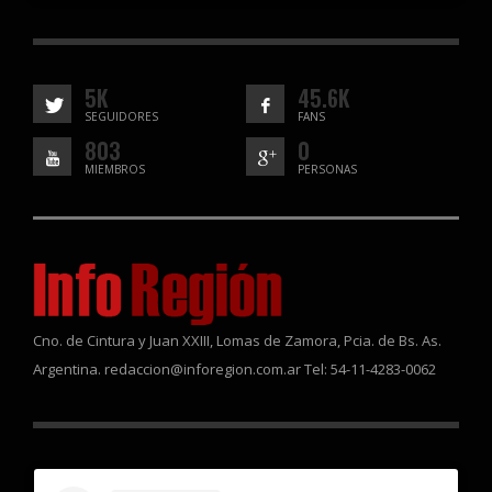
5K
45.6K
SEGUIDORES
FANS
803
0
MIEMBROS
PERSONAS
Cno. de Cintura y Juan XXIII, Lomas de Zamora, Pcia. de Bs. As.
Argentina. redaccion@inforegion.com.ar Tel: 54-11-4283-0062