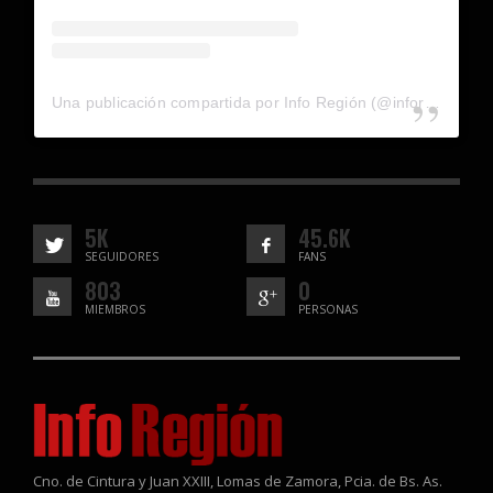
Una publicación compartida por Info Región (@inforegion_redes)
5K
45.6K
SEGUIDORES
FANS
803
0
MIEMBROS
PERSONAS
Cno. de Cintura y Juan XXIII, Lomas de Zamora, Pcia. de Bs. As.