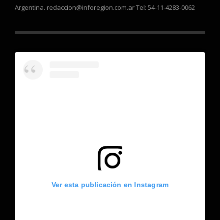
Argentina. redaccion@inforegion.com.ar Tel: 54-11-4283-0062
Ver esta publicación en Instagram