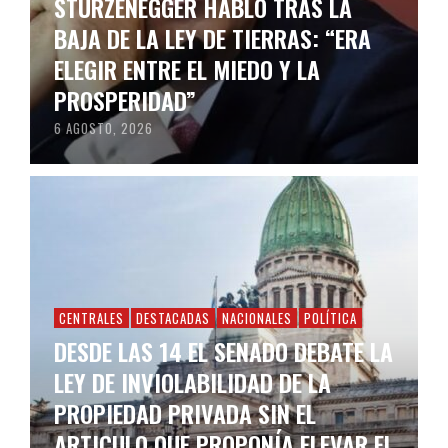
STURZENEGGER HABLÓ TRAS LA
BAJA DE LA LEY DE TIERRAS: “ERA
ELEGIR ENTRE EL MIEDO Y LA
PROSPERIDAD”
6 AGOSTO, 2026
CENTRALES
DESTACADAS
NACIONALES
POLÍTICA
DESDE LAS 14 EL SENADO DEBATE LA
LEY DE INVIOLABILIDAD DE LA
PROPIEDAD PRIVADA SIN EL
ARTICULO QUE PROPONÍA ELEVAR EL