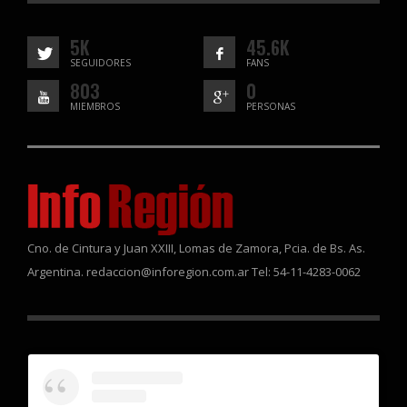
5K
45.6K
SEGUIDORES
FANS
803
0
MIEMBROS
PERSONAS
Cno. de Cintura y Juan XXIII, Lomas de Zamora, Pcia. de Bs. As.
Argentina. redaccion@inforegion.com.ar Tel: 54-11-4283-0062