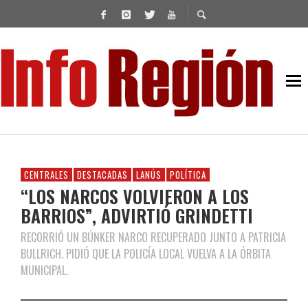
CENTRALES
DESTACADAS
LANÚS
POLÍTICA
“LOS NARCOS VOLVIERON A LOS
BARRIOS”, ADVIRTIÓ GRINDETTI
RECORRIÓ UN BÚNKER NARCO RECUPERADO JUNTO A PATRICIA
BULLRICH. PIDIÓ QUE LA POLICÍA LOCAL VUELVA A LA ÓRBITA
MUNICIPAL.