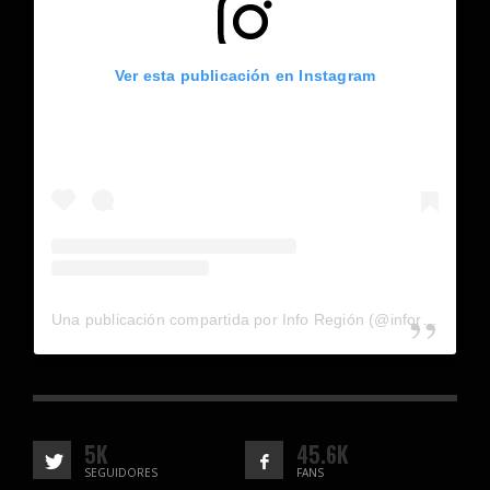
Ver esta publicación en Instagram
Una publicación compartida por Info Región (@inforegion_redes)
5K
45.6K
SEGUIDORES
FANS