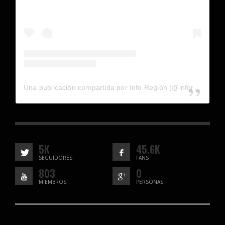
Una publicación compartida por Info Región (@inforegion_redes)
5K
45.6K
SEGUIDORES
FANS
803
0
MIEMBROS
PERSONAS