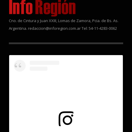
Cno. de Cintura y Juan XXIII, Lomas de Zamora, Pcia. de Bs. As.
Argentina. redaccion@inforegion.com.ar Tel: 54-11-4283-0062