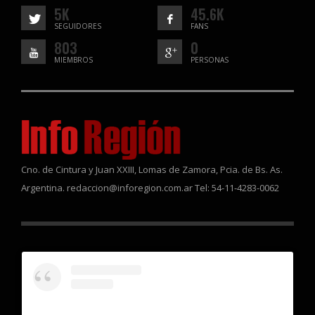
5K
45.6K
SEGUIDORES
FANS
803
0
MIEMBROS
PERSONAS
Cno. de Cintura y Juan XXIII, Lomas de Zamora, Pcia. de Bs. As.
Argentina. redaccion@inforegion.com.ar Tel: 54-11-4283-0062