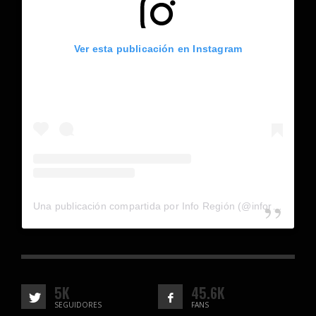
Ver esta publicación en Instagram
Una publicación compartida por Info Región (@inforegion_redes)
5K
45.6K
SEGUIDORES
FANS