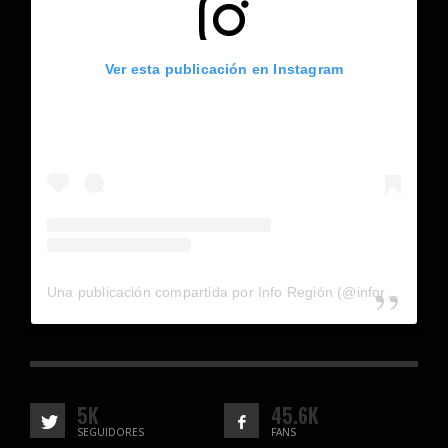
Ver esta publicación en Instagram
Una publicación compartida por Info Región (@inforegion_redes)
5K
45.6K
SEGUIDORES
FANS