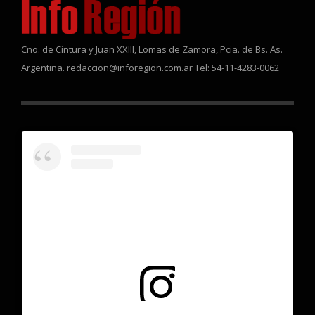
Cno. de Cintura y Juan XXIII, Lomas de Zamora, Pcia. de Bs. As.
Argentina. redaccion@inforegion.com.ar Tel: 54-11-4283-0062