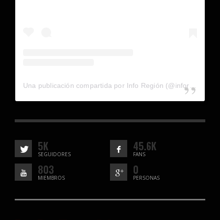
Una publicación compartida por Info Región (@inforegion_redes)
5K
45.6K
SEGUIDORES
FANS
803
0
MIEMBROS
PERSONAS