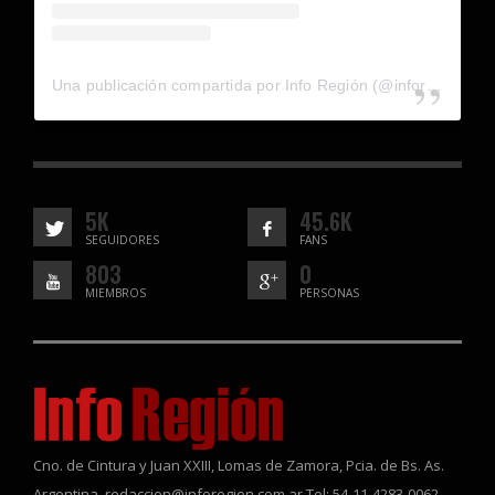
Una publicación compartida por Info Región (@inforegion_redes)
5K
45.6K
SEGUIDORES
FANS
803
0
MIEMBROS
PERSONAS
Cno. de Cintura y Juan XXIII, Lomas de Zamora, Pcia. de Bs. As.
Argentina. redaccion@inforegion.com.ar Tel: 54-11-4283-0062