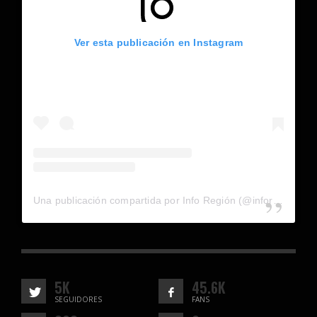
Ver esta publicación en Instagram
Una publicación compartida por Info Región (@inforegion_redes)
5K
45.6K
SEGUIDORES
FANS