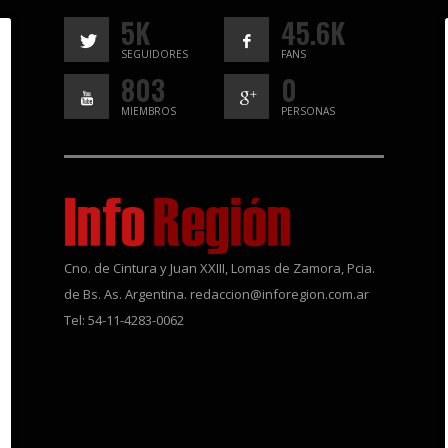
5K
45.6K
SEGUIDORES
FANS
803
0
MIEMBROS
PERSONAS
Cno. de Cintura y Juan XXIII, Lomas de Zamora, Pcia.
de Bs. As. Argentina. redaccion@inforegion.com.ar
Tel: 54-11-4283-0062