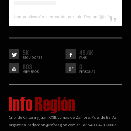
Una publicación compartida por Info Región (@inforegion_redes)
5K
45.6K
SEGUIDORES
FANS
803
0
MIEMBROS
PERSONAS
Cno. de Cintura y Juan XXIII, Lomas de Zamora, Pcia. de Bs. As.
Argentina. redaccion@inforegion.com.ar Tel: 54-11-4283-0062