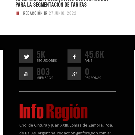
PARA LA SEGMENTACIÓN DE TARIFAS
REDACCIÓN IR
27 JUNIO, 2022
5K
45.6K
SEGUIDORES
FANS
803
0
MIEMBROS
PERSONAS
Cno. de Cintura y Juan XXIII, Lomas de Zamora, Pcia.
de Bs. As. Argentina. redaccion@inforegion.com.ar