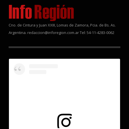
Cno. de Cintura y Juan XXIII, Lomas de Zamora, Pcia. de Bs. As.
Argentina. redaccion@inforegion.com.ar Tel: 54-11-4283-0062