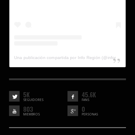
Una publicación compartida por Info Región (@inforegion_redes)
5K
45.6K
SEGUIDORES
FANS
803
0
MIEMBROS
PERSONAS