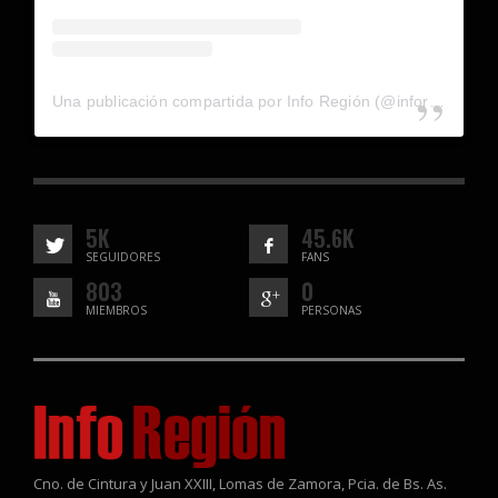
Una publicación compartida por Info Región (@inforegion_redes)
5K
45.6K
SEGUIDORES
FANS
803
0
MIEMBROS
PERSONAS
Cno. de Cintura y Juan XXIII, Lomas de Zamora, Pcia. de Bs. As.