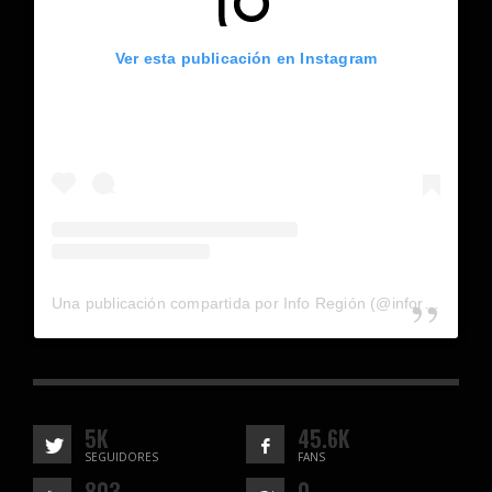
Ver esta publicación en Instagram
Una publicación compartida por Info Región (@inforegion_redes)
5K
45.6K
SEGUIDORES
FANS
803
0