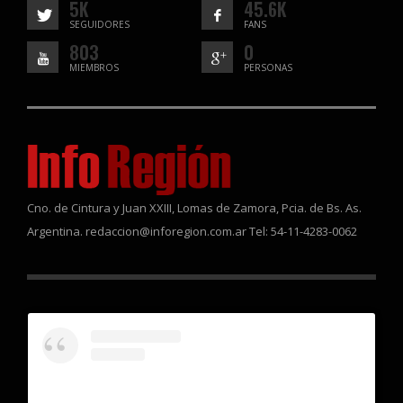
5K
45.6K
SEGUIDORES
FANS
803
0
MIEMBROS
PERSONAS
Cno. de Cintura y Juan XXIII, Lomas de Zamora, Pcia. de Bs. As.
Argentina. redaccion@inforegion.com.ar Tel: 54-11-4283-0062