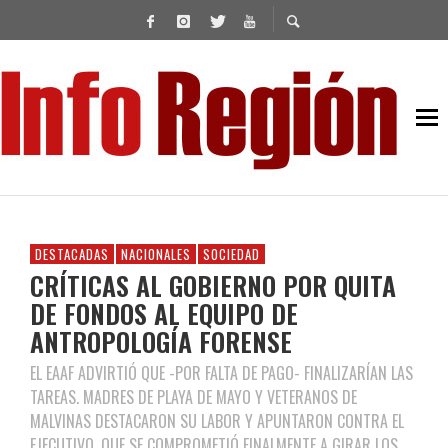
DESTACADAS
NACIONALES
SOCIEDAD
CRÍTICAS AL GOBIERNO POR QUITA
DE FONDOS AL EQUIPO DE
ANTROPOLOGÍA FORENSE
EL EAAF ADVIRTIÓ QUE -POR FALTA DE PAGO- FINALIZARÍAN LAS
TAREAS. MADRES DE PLAYA DE MAYO Y VETERANOS DE
MALVINAS DESTACARON SU LABOR Y APUNTARON CONTRA EL
EJECUTIVO, QUE SE COMPROMETIÓ FINALMENTE A GIRAR LOS