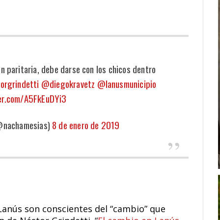
n paritaria, debe darse con los chicos dentro
rgrindetti
@diegokravetz
@lanusmunicipio
ter.com/A5FkEuDYi3
@nachamesias)
8 de enero de 2019
 Lanús son conscientes del “cambio” que