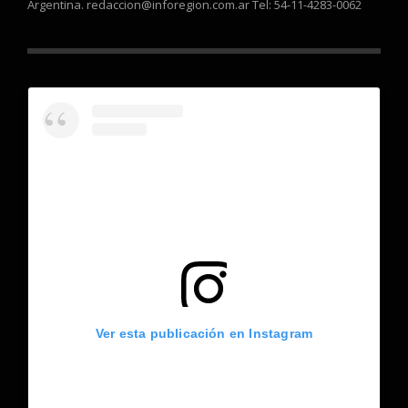
Argentina. redaccion@inforegion.com.ar Tel: 54-11-4283-0062
Ver esta publicación en Instagram