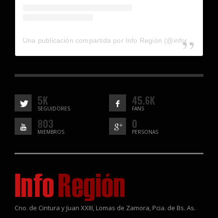
Una publicación compartida por Info Región (@inforegion_redes)
5K
45.6K
SEGUIDORES
FANS
803
0
MIEMBROS
PERSONAS
Cno. de Cintura y Juan XXIII, Lomas de Zamora, Pcia. de Bs. As.