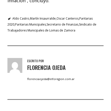
inflación”, concluyó.
Aldo Castro
Martín Insaurralde
Oscar Canteros
Paritarias
2020
Paritarias Municipales
Secretario de Finanzas
Sindicato de
Trabajadores Municipales de Lomas de Zamora
ESCRITO POR
FLORENCIA OJEDA
florenciaojeda@inforegion.com.ar