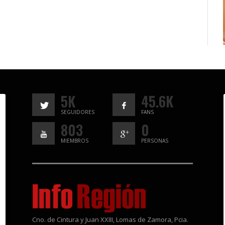
5K
45.6K
SEGUIDORES
FANS
803
0
MIEMBROS
PERSONAS
Cno. de Cintura y Juan XXIII, Lomas de Zamora, Pcia.